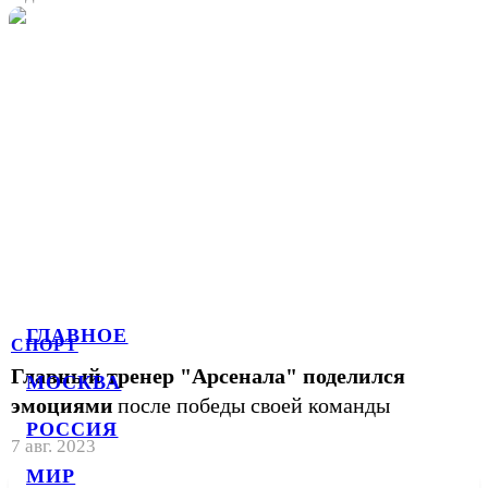
ГЛАВНОЕ
СПОРТ
Главный тренер "Арсенала" поделился
МОСКВА
эмоциями
после победы своей команды
РОССИЯ
7 авг. 2023
МИР