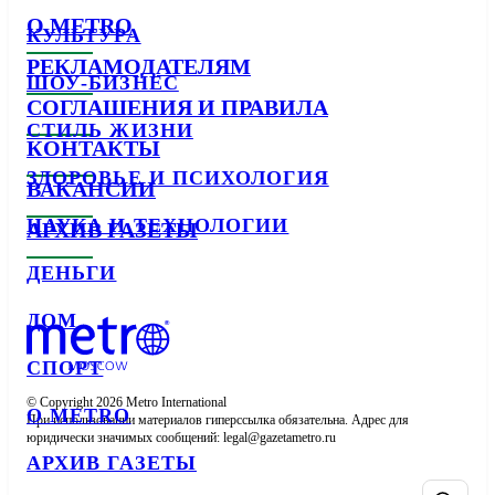
О METRO
КУЛЬТУРА
РЕКЛАМОДАТЕЛЯМ
ШОУ-БИЗНЕС
СОГЛАШЕНИЯ И ПРАВИЛА
СТИЛЬ ЖИЗНИ
КОНТАКТЫ
ЗДОРОВЬЕ И ПСИХОЛОГИЯ
ВАКАНСИИ
НАУКА И ТЕХНОЛОГИИ
АРХИВ ГАЗЕТЫ
ДЕНЬГИ
ДОМ
СПОРТ
© Copyright 2026 Metro International

О METRO
При использовании материалов гиперссылка обязательна. Адрес для 
юридически значимых сообщений: 
АРХИВ ГАЗЕТЫ