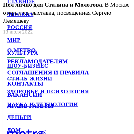
ГЛАВНОЕ
Пел лично для Сталина и Молотова.
В Москве
открылась выставка, посвящённая Сергею
МОСКВА
Лемешеву
РОССИЯ
13 июля 2022
МИР
О METRO
КУЛЬТУРА
РЕКЛАМОДАТЕЛЯМ
ШОУ-БИЗНЕС
СОГЛАШЕНИЯ И ПРАВИЛА
СТИЛЬ ЖИЗНИ
КОНТАКТЫ
ЗДОРОВЬЕ И ПСИХОЛОГИЯ
ВАКАНСИИ
НАУКА И ТЕХНОЛОГИИ
АРХИВ ГАЗЕТЫ
ДЕНЬГИ
ДОМ