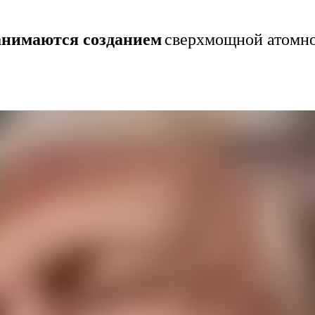
анимаются созданием
сверхмощной атомно