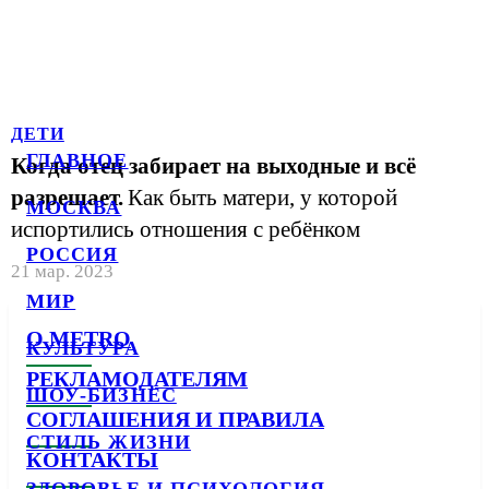
ДЕТИ
ГЛАВНОЕ
Когда отец забирает на выходные и всё
разрешает.
Как быть матери, у которой
МОСКВА
испортились отношения с ребёнком
РОССИЯ
21 мар. 2023
МИР
О METRO
КУЛЬТУРА
РЕКЛАМОДАТЕЛЯМ
ШОУ-БИЗНЕС
СОГЛАШЕНИЯ И ПРАВИЛА
СТИЛЬ ЖИЗНИ
КОНТАКТЫ