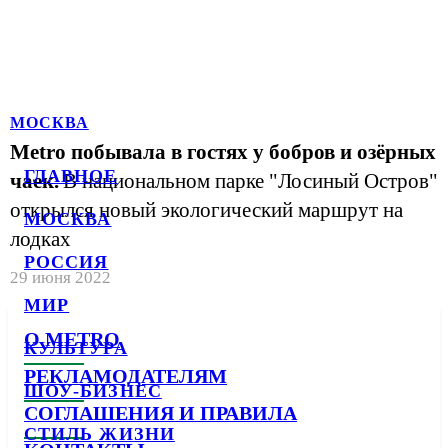
МОСКВА
Metro побывала в гостях у бобров и озёрных
ГЛАВНОЕ
чаек.
В национальном парке "Лосиный Остров"
открылся новый экологический маршрут на
МОСКВА
лодках
РОССИЯ
29 июня 2022
МИР
О METRO
КУЛЬТУРА
РЕКЛАМОДАТЕЛЯМ
ШОУ-БИЗНЕС
СОГЛАШЕНИЯ И ПРАВИЛА
СТИЛЬ ЖИЗНИ