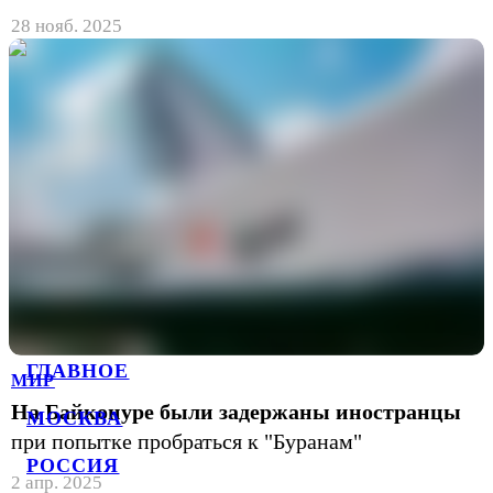
28 нояб. 2025
ГЛАВНОЕ
МИР
На Байконуре были задержаны иностранцы
МОСКВА
при попытке пробраться к "Буранам"
РОССИЯ
2 апр. 2025