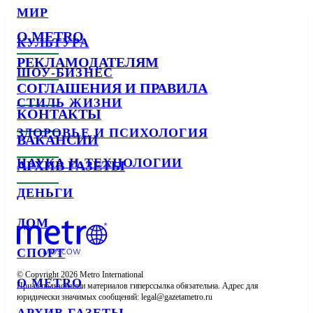
МИР
О METRO
КУЛЬТУРА
РЕКЛАМОДАТЕЛЯМ
ШОУ-БИЗНЕС
СОГЛАШЕНИЯ И ПРАВИЛА
СТИЛЬ ЖИЗНИ
КОНТАКТЫ
ЗДОРОВЬЕ И ПСИХОЛОГИЯ
ВАКАНСИИ
НАУКА И ТЕХНОЛОГИИ
АРХИВ ГАЗЕТЫ
ДЕНЬГИ
ДОМ
СПОРТ
© Copyright 2026 Metro International

О METRO
При использовании материалов гиперссылка обязательна. Адрес для 
юридически значимых сообщений: 