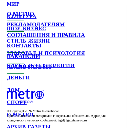
МИР
О METRO
КУЛЬТУРА
РЕКЛАМОДАТЕЛЯМ
ШОУ-БИЗНЕС
СОГЛАШЕНИЯ И ПРАВИЛА
СТИЛЬ ЖИЗНИ
КОНТАКТЫ
ЗДОРОВЬЕ И ПСИХОЛОГИЯ
ВАКАНСИИ
НАУКА И ТЕХНОЛОГИИ
АРХИВ ГАЗЕТЫ
ДЕНЬГИ
ДОМ
СПОРТ
© Copyright 2026 Metro International

О METRO
При использовании материалов гиперссылка обязательна. Адрес для 
юридически значимых сообщений: 
АРХИВ ГАЗЕТЫ