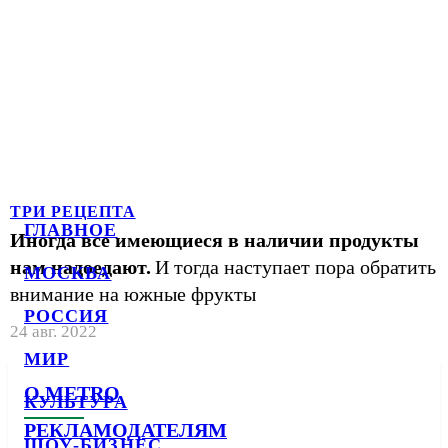
ТРИ РЕЦЕПТА
ГЛАВНОЕ
Иногда все имеющиеся в наличии продукты
нам надоедают.
И тогда наступает пора обратить
МОСКВА
внимание на южные фрукты
РОССИЯ
24 авг. 2022
МИР
О METRO
КУЛЬТУРА
РЕКЛАМОДАТЕЛЯМ
ШОУ-БИЗНЕС