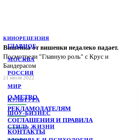
КИНОРЕЦЕНЗИЯ
ГЛАВНОЕ
Вишенка от вишенки недалеко падает.
Посмотрели "Главную роль" с Крус и
МОСКВА
Бандерасом
РОССИЯ
21 июля 2022
МИР
О METRO
КУЛЬТУРА
РЕКЛАМОДАТЕЛЯМ
ШОУ-БИЗНЕС
СОГЛАШЕНИЯ И ПРАВИЛА
СТИЛЬ ЖИЗНИ
КОНТАКТЫ