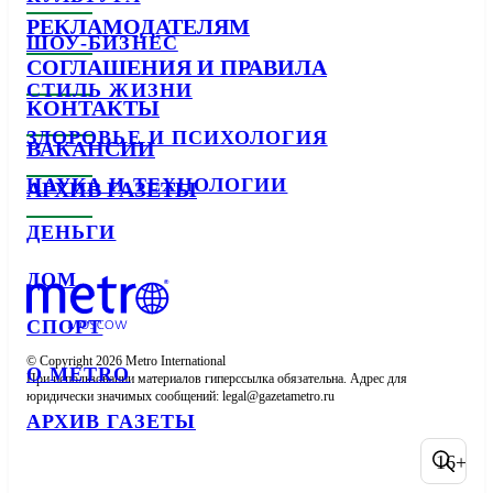
РЕКЛАМОДАТЕЛЯМ
ШОУ-БИЗНЕС
СОГЛАШЕНИЯ И ПРАВИЛА
СТИЛЬ ЖИЗНИ
КОНТАКТЫ
ЗДОРОВЬЕ И ПСИХОЛОГИЯ
ВАКАНСИИ
НАУКА И ТЕХНОЛОГИИ
АРХИВ ГАЗЕТЫ
ДЕНЬГИ
ДОМ
СПОРТ
© Copyright 2026 Metro International

О METRO
При использовании материалов гиперссылка обязательна. Адрес для 
юридически значимых сообщений: 
АРХИВ ГАЗЕТЫ
16+