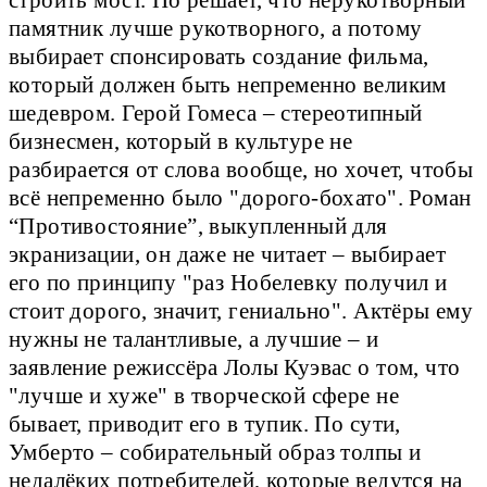
строить мост. Но решает, что нерукотворный
памятник лучше рукотворного, а потому
выбирает спонсировать создание фильма,
который должен быть непременно великим
шедевром. Герой Гомеса – стереотипный
бизнесмен, который в культуре не
разбирается от слова вообще, но хочет, чтобы
всё непременно было "дорого-бохато". Роман
“Противостояние”, выкупленный для
экранизации, он даже не читает – выбирает
его по принципу "раз Нобелевку получил и
стоит дорого, значит, гениально". Актёры ему
нужны не талантливые, а лучшие – и
заявление режиссёра Лолы Куэвас о том, что
"лучше и хуже" в творческой сфере не
бывает, приводит его в тупик. По сути,
Умберто – собирательный образ толпы и
недалёких потребителей, которые ведутся на