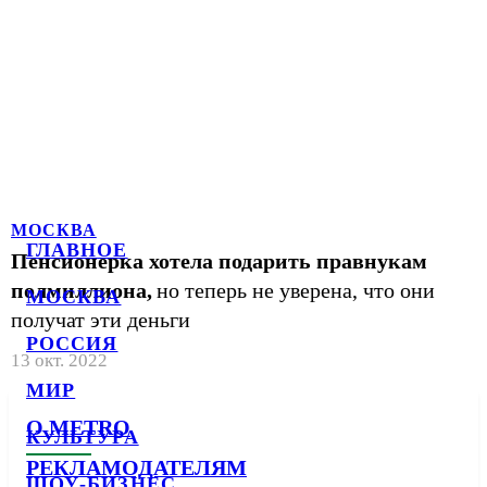
МОСКВА
ГЛАВНОЕ
Пенсионерка хотела подарить правнукам
полмиллиона,
но теперь не уверена, что они
МОСКВА
получат эти деньги
РОССИЯ
13 окт. 2022
МИР
О METRO
КУЛЬТУРА
РЕКЛАМОДАТЕЛЯМ
ШОУ-БИЗНЕС