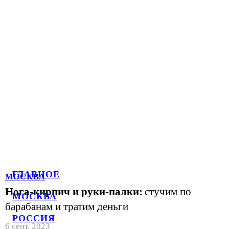
ГЛАВНОЕ
МОСКВА
Нога-кирпич и руки-палки:
стучим по
МОСКВА
барабанам и тратим деньги
РОССИЯ
6 сент. 2023