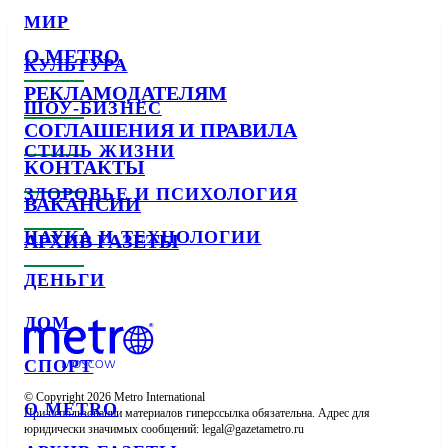
МИР
О METRO
КУЛЬТУРА
РЕКЛАМОДАТЕЛЯМ
ШОУ-БИЗНЕС
СОГЛАШЕНИЯ И ПРАВИЛА
СТИЛЬ ЖИЗНИ
КОНТАКТЫ
ЗДОРОВЬЕ И ПСИХОЛОГИЯ
ВАКАНСИИ
НАУКА И ТЕХНОЛОГИИ
АРХИВ ГАЗЕТЫ
ДЕНЬГИ
ДОМ
СПОРТ
© Copyright 2026 Metro International

О METRO
При использовании материалов гиперссылка обязательна. Адрес для 
юридически значимых сообщений: 