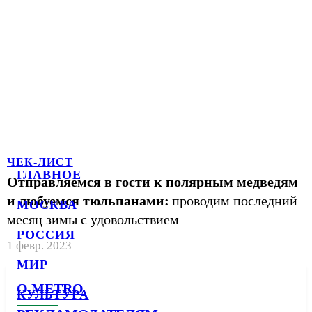
ЧЕК-ЛИСТ
ГЛАВНОЕ
Отправляемся в гости к полярным медведям
и любуемся тюльпанами:
проводим последний
МОСКВА
месяц зимы с удовольствием
РОССИЯ
1 февр. 2023
МИР
О METRO
КУЛЬТУРА