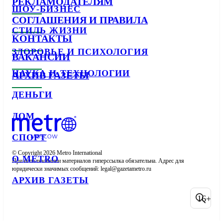
РЕКЛАМОДАТЕЛЯМ
ШОУ-БИЗНЕС
СОГЛАШЕНИЯ И ПРАВИЛА
СТИЛЬ ЖИЗНИ
КОНТАКТЫ
ЗДОРОВЬЕ И ПСИХОЛОГИЯ
ВАКАНСИИ
НАУКА И ТЕХНОЛОГИИ
АРХИВ ГАЗЕТЫ
ДЕНЬГИ
ДОМ
СПОРТ
© Copyright 2026 Metro International

О METRO
При использовании материалов гиперссылка обязательна. Адрес для 
юридически значимых сообщений: 
АРХИВ ГАЗЕТЫ
16+