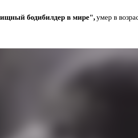
вищный бодибилдер в мире",
умер в возра