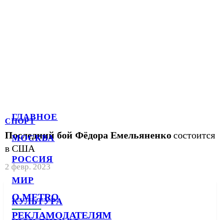
ГЛАВНОЕ
СПОРТ
Последний бой Фёдора Емельяненко
состоится
МОСКВА
в США
РОССИЯ
2 февр. 2023
МИР
О METRO
КУЛЬТУРА
РЕКЛАМОДАТЕЛЯМ