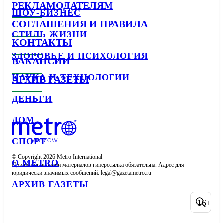
РЕКЛАМОДАТЕЛЯМ
ШОУ-БИЗНЕС
СОГЛАШЕНИЯ И ПРАВИЛА
СТИЛЬ ЖИЗНИ
КОНТАКТЫ
ЗДОРОВЬЕ И ПСИХОЛОГИЯ
ВАКАНСИИ
НАУКА И ТЕХНОЛОГИИ
АРХИВ ГАЗЕТЫ
ДЕНЬГИ
ДОМ
СПОРТ
© Copyright 2026 Metro International

О METRO
При использовании материалов гиперссылка обязательна. Адрес для 
юридически значимых сообщений: 
АРХИВ ГАЗЕТЫ
16+