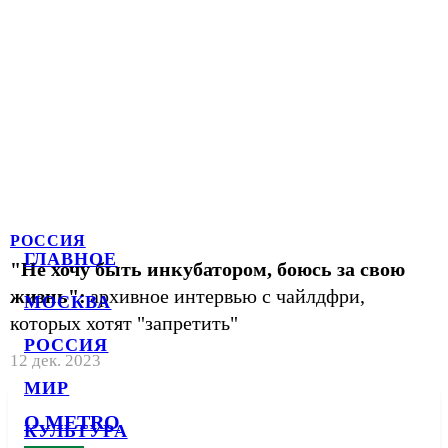
РОССИЯ
ГЛАВНОЕ
"Не хочу быть инкубатором, боюсь за свою
жизнь":
архивное интервью с чайлдфри,
МОСКВА
которых хотят "запретить"
РОССИЯ
12 дек. 2023
МИР
О METRO
КУЛЬТУРА