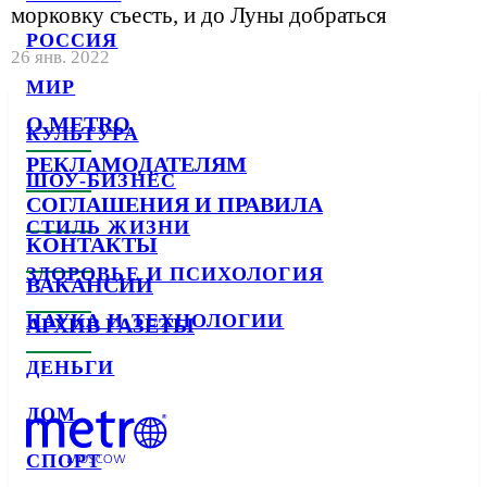
морковку съесть, и до Луны добраться
РОССИЯ
26 янв. 2022
МИР
О METRO
КУЛЬТУРА
РЕКЛАМОДАТЕЛЯМ
ШОУ-БИЗНЕС
СОГЛАШЕНИЯ И ПРАВИЛА
СТИЛЬ ЖИЗНИ
КОНТАКТЫ
ЗДОРОВЬЕ И ПСИХОЛОГИЯ
ВАКАНСИИ
НАУКА И ТЕХНОЛОГИИ
АРХИВ ГАЗЕТЫ
ДЕНЬГИ
ДОМ
СПОРТ