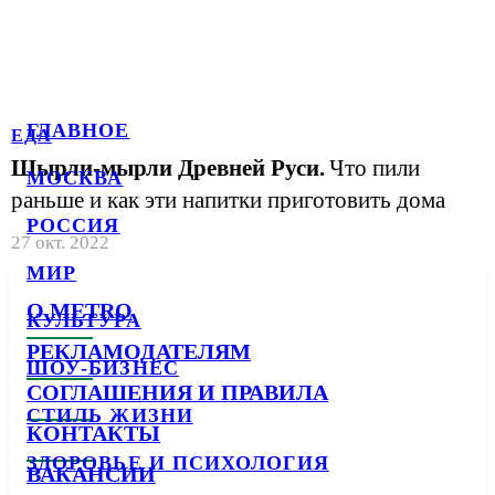
ГЛАВНОЕ
ЕДА
Шырли-мырли Древней Руси.
Что пили
МОСКВА
раньше и как эти напитки приготовить дома
РОССИЯ
27 окт. 2022
МИР
О METRO
КУЛЬТУРА
РЕКЛАМОДАТЕЛЯМ
ШОУ-БИЗНЕС
СОГЛАШЕНИЯ И ПРАВИЛА
СТИЛЬ ЖИЗНИ
КОНТАКТЫ
ЗДОРОВЬЕ И ПСИХОЛОГИЯ
ВАКАНСИИ