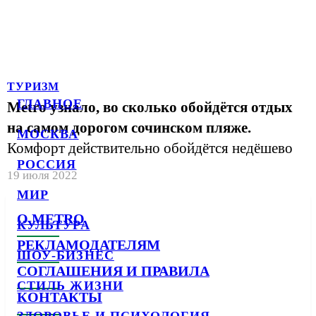
ТУРИЗМ
ГЛАВНОЕ
Metro узнало, во сколько обойдётся отдых
на самом дорогом сочинском пляже.
МОСКВА
Комфорт действительно обойдётся недёшево
РОССИЯ
19 июля 2022
МИР
О METRO
КУЛЬТУРА
РЕКЛАМОДАТЕЛЯМ
ШОУ-БИЗНЕС
СОГЛАШЕНИЯ И ПРАВИЛА
СТИЛЬ ЖИЗНИ
КОНТАКТЫ