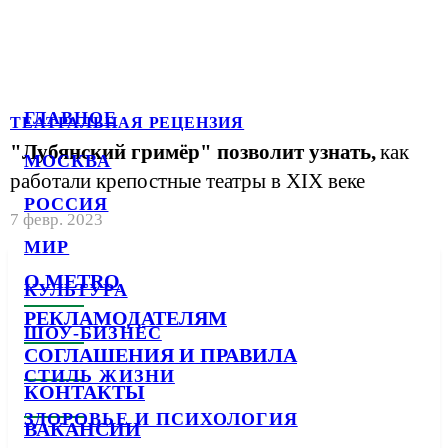
ГЛАВНОЕ
ТЕАТРАЛЬНАЯ РЕЦЕНЗИЯ
"Лубянский гримёр" позволит узнать,
как
МОСКВА
работали крепостные театры в XIX веке
РОССИЯ
7 февр. 2023
МИР
О METRO
КУЛЬТУРА
РЕКЛАМОДАТЕЛЯМ
ШОУ-БИЗНЕС
СОГЛАШЕНИЯ И ПРАВИЛА
СТИЛЬ ЖИЗНИ
КОНТАКТЫ
ЗДОРОВЬЕ И ПСИХОЛОГИЯ
ВАКАНСИИ