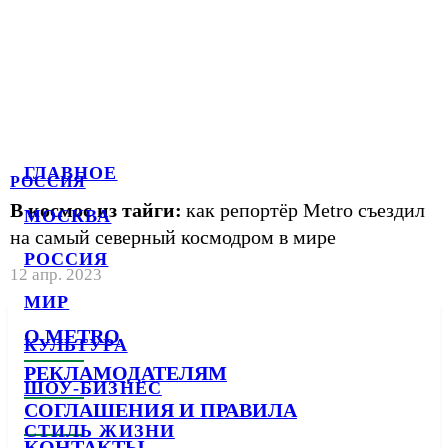
ГЛАВНОЕ
РОССИЯ
В космос из тайги:
как репортёр Metro съездил
МОСКВА
на самый северный космодром в мире
РОССИЯ
12 апр. 2023
МИР
О METRO
КУЛЬТУРА
РЕКЛАМОДАТЕЛЯМ
ШОУ-БИЗНЕС
СОГЛАШЕНИЯ И ПРАВИЛА
СТИЛЬ ЖИЗНИ
КОНТАКТЫ