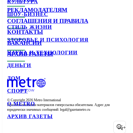
КУЛЬТУРА
РЕКЛАМОДАТЕЛЯМ
ШОУ-БИЗНЕС
СОГЛАШЕНИЯ И ПРАВИЛА
СТИЛЬ ЖИЗНИ
КОНТАКТЫ
ЗДОРОВЬЕ И ПСИХОЛОГИЯ
ВАКАНСИИ
НАУКА И ТЕХНОЛОГИИ
АРХИВ ГАЗЕТЫ
ДЕНЬГИ
ДОМ
СПОРТ
© Copyright 2026 Metro International

О METRO
При использовании материалов гиперссылка обязательна. Адрес для 
юридически значимых сообщений: 
АРХИВ ГАЗЕТЫ
16+