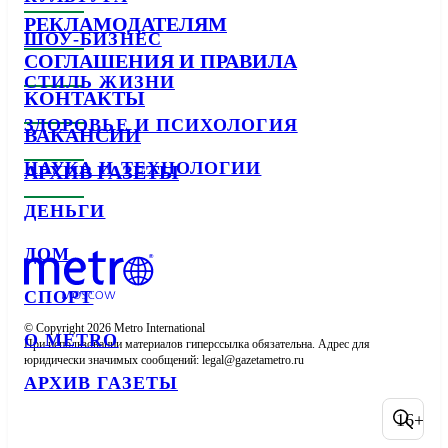
РЕКЛАМОДАТЕЛЯМ
ШОУ-БИЗНЕС
СОГЛАШЕНИЯ И ПРАВИЛА
СТИЛЬ ЖИЗНИ
КОНТАКТЫ
ЗДОРОВЬЕ И ПСИХОЛОГИЯ
ВАКАНСИИ
НАУКА И ТЕХНОЛОГИИ
АРХИВ ГАЗЕТЫ
ДЕНЬГИ
ДОМ
СПОРТ
© Copyright 2026 Metro International

О METRO
При использовании материалов гиперссылка обязательна. Адрес для 
юридически значимых сообщений: 
АРХИВ ГАЗЕТЫ
16+