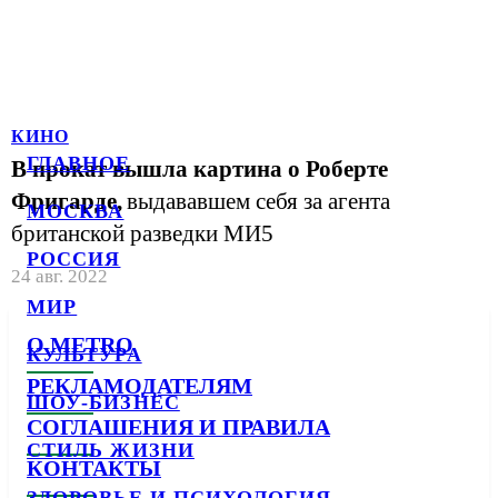
КИНО
ГЛАВНОЕ
В прокат вышла картина о Роберте
Фригарде,
выдававшем себя за агента
МОСКВА
британской разведки МИ5
РОССИЯ
24 авг. 2022
МИР
О METRO
КУЛЬТУРА
РЕКЛАМОДАТЕЛЯМ
ШОУ-БИЗНЕС
СОГЛАШЕНИЯ И ПРАВИЛА
СТИЛЬ ЖИЗНИ
КОНТАКТЫ