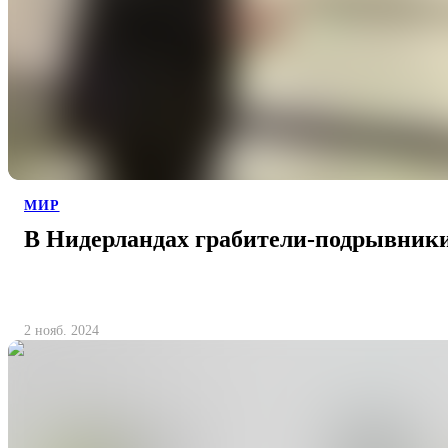
МИР
В Нидерландах грабители-подрывники
2 нояб. 2024