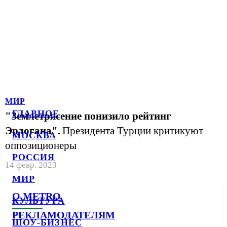
МИР
ГЛАВНОЕ
"Землетрясение понизило рейтинг
Эрдогана".
Президента Турции критикуют
МОСКВА
оппозиционеры
РОССИЯ
14 февр. 2023
МИР
О METRO
КУЛЬТУРА
РЕКЛАМОДАТЕЛЯМ
ШОУ-БИЗНЕС