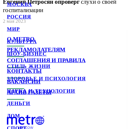
Евгений Петросян опроверг
слухи о своей
МОСКВА
госпитализации
РОССИЯ
2 мая 2023
МИР
О METRO
КУЛЬТУРА
РЕКЛАМОДАТЕЛЯМ
ШОУ-БИЗНЕС
СОГЛАШЕНИЯ И ПРАВИЛА
СТИЛЬ ЖИЗНИ
КОНТАКТЫ
ЗДОРОВЬЕ И ПСИХОЛОГИЯ
ВАКАНСИИ
НАУКА И ТЕХНОЛОГИИ
АРХИВ ГАЗЕТЫ
ДЕНЬГИ
ДОМ
СПОРТ