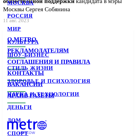
общественной поддержки
кандидата в мэры
МОСКВА
Москвы Сергея Собянина
РОССИЯ
11 авг. 2023
МИР
О METRO
КУЛЬТУРА
РЕКЛАМОДАТЕЛЯМ
ШОУ-БИЗНЕС
СОГЛАШЕНИЯ И ПРАВИЛА
СТИЛЬ ЖИЗНИ
КОНТАКТЫ
ЗДОРОВЬЕ И ПСИХОЛОГИЯ
ВАКАНСИИ
НАУКА И ТЕХНОЛОГИИ
АРХИВ ГАЗЕТЫ
ДЕНЬГИ
ДОМ
СПОРТ