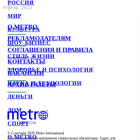
РОССИЯ
9 февр. 2023
МИР
О METRO
КУЛЬТУРА
РЕКЛАМОДАТЕЛЯМ
ШОУ-БИЗНЕС
СОГЛАШЕНИЯ И ПРАВИЛА
СТИЛЬ ЖИЗНИ
КОНТАКТЫ
ЗДОРОВЬЕ И ПСИХОЛОГИЯ
ВАКАНСИИ
НАУКА И ТЕХНОЛОГИИ
АРХИВ ГАЗЕТЫ
ДЕНЬГИ
ДОМ
СПОРТ
© Copyright 2026 Metro International

О METRO
При использовании материалов гиперссылка обязательна. Адрес для 