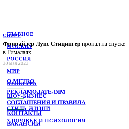
ГЛАВНОЕ
СПОРТ
Фрирайдер Луис Стицингер
пропал на спуске
МОСКВА
в Гималаях
РОССИЯ
30 мая 2023
МИР
О METRO
КУЛЬТУРА
РЕКЛАМОДАТЕЛЯМ
ШОУ-БИЗНЕС
СОГЛАШЕНИЯ И ПРАВИЛА
СТИЛЬ ЖИЗНИ
КОНТАКТЫ
ЗДОРОВЬЕ И ПСИХОЛОГИЯ
ВАКАНСИИ