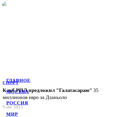
ГЛАВНОЕ
СПОРТ
Клуб РПЛ предложил "Галатасараю"
35
МОСКВА
миллионов евро за Дзаньоло
РОССИЯ
9 авг. 2023
МИР