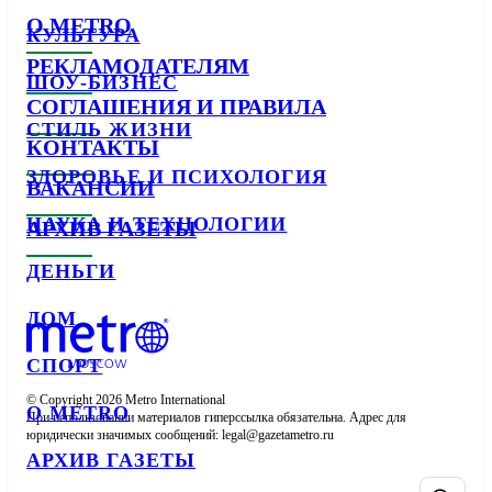
О METRO
КУЛЬТУРА
РЕКЛАМОДАТЕЛЯМ
ШОУ-БИЗНЕС
СОГЛАШЕНИЯ И ПРАВИЛА
СТИЛЬ ЖИЗНИ
КОНТАКТЫ
ЗДОРОВЬЕ И ПСИХОЛОГИЯ
ВАКАНСИИ
НАУКА И ТЕХНОЛОГИИ
АРХИВ ГАЗЕТЫ
ДЕНЬГИ
ДОМ
СПОРТ
© Copyright 2026 Metro International

О METRO
При использовании материалов гиперссылка обязательна. Адрес для 
юридически значимых сообщений: 
АРХИВ ГАЗЕТЫ