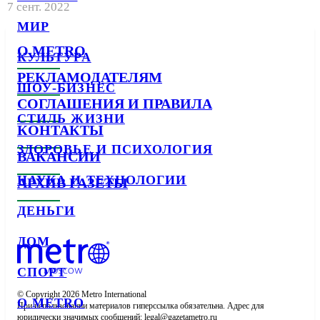
7 сент. 2022
МИР
О METRO
КУЛЬТУРА
РЕКЛАМОДАТЕЛЯМ
ШОУ-БИЗНЕС
СОГЛАШЕНИЯ И ПРАВИЛА
СТИЛЬ ЖИЗНИ
КОНТАКТЫ
ЗДОРОВЬЕ И ПСИХОЛОГИЯ
ВАКАНСИИ
НАУКА И ТЕХНОЛОГИИ
АРХИВ ГАЗЕТЫ
ДЕНЬГИ
ДОМ
СПОРТ
© Copyright 2026 Metro International

О METRO
При использовании материалов гиперссылка обязательна. Адрес для 
юридически значимых сообщений: 