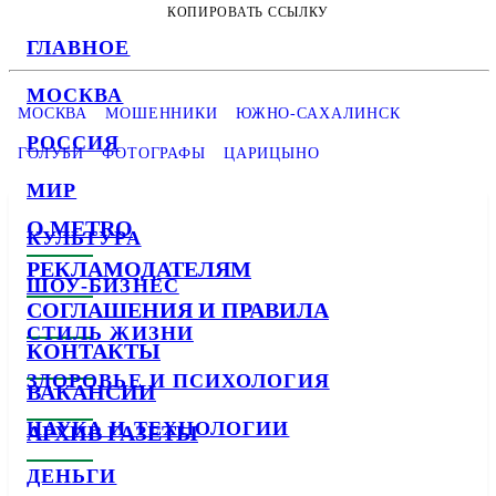
КОПИРОВАТЬ ССЫЛКУ
ГЛАВНОЕ
МОСКВА
МОСКВА
МОШЕННИКИ
ЮЖНО-САХАЛИНСК
РОССИЯ
ГОЛУБИ
ФОТОГРАФЫ
ЦАРИЦЫНО
МИР
О METRO
КУЛЬТУРА
РЕКЛАМОДАТЕЛЯМ
ШОУ-БИЗНЕС
СОГЛАШЕНИЯ И ПРАВИЛА
СТИЛЬ ЖИЗНИ
КОНТАКТЫ
ЗДОРОВЬЕ И ПСИХОЛОГИЯ
ВАКАНСИИ
НАУКА И ТЕХНОЛОГИИ
АРХИВ ГАЗЕТЫ
ДЕНЬГИ