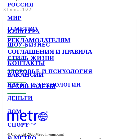
РОССИЯ
31 янв. 2022
МИР
О METRO
КУЛЬТУРА
РЕКЛАМОДАТЕЛЯМ
ШОУ-БИЗНЕС
СОГЛАШЕНИЯ И ПРАВИЛА
СТИЛЬ ЖИЗНИ
КОНТАКТЫ
ЗДОРОВЬЕ И ПСИХОЛОГИЯ
ВАКАНСИИ
НАУКА И ТЕХНОЛОГИИ
АРХИВ ГАЗЕТЫ
ДЕНЬГИ
ДОМ
СПОРТ
© Copyright 2026 Metro International

О METRO