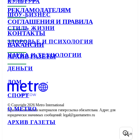
КУЛЬТУРА
РЕКЛАМОДАТЕЛЯМ
ШОУ-БИЗНЕС
СОГЛАШЕНИЯ И ПРАВИЛА
СТИЛЬ ЖИЗНИ
КОНТАКТЫ
ЗДОРОВЬЕ И ПСИХОЛОГИЯ
ВАКАНСИИ
НАУКА И ТЕХНОЛОГИИ
АРХИВ ГАЗЕТЫ
ДЕНЬГИ
ДОМ
СПОРТ
© Copyright 2026 Metro International

О METRO
При использовании материалов гиперссылка обязательна. Адрес для 
юридически значимых сообщений: 
АРХИВ ГАЗЕТЫ
16+