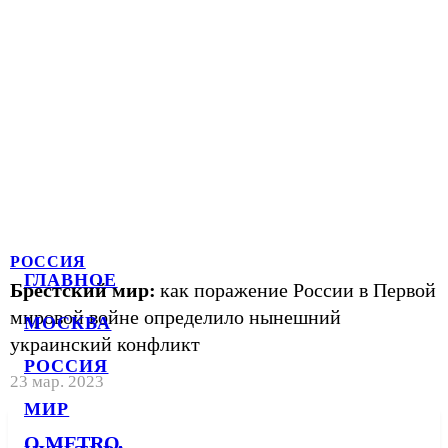
РОССИЯ
ГЛАВНОЕ
Брестский мир:
как поражение России в Первой
мировой войне определило нынешний
МОСКВА
украинский конфликт
РОССИЯ
23 мар. 2023
МИР
О METRO