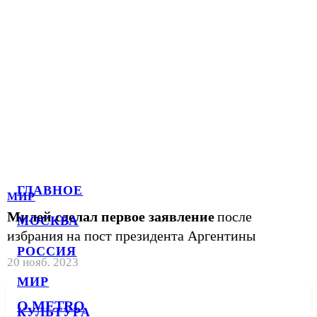
ГЛАВНОЕ
МИР
Милей сделал первое заявление
после
МОСКВА
избрания на пост президента Аргентины
РОССИЯ
20 нояб. 2023
МИР
О METRO
КУЛЬТУРА