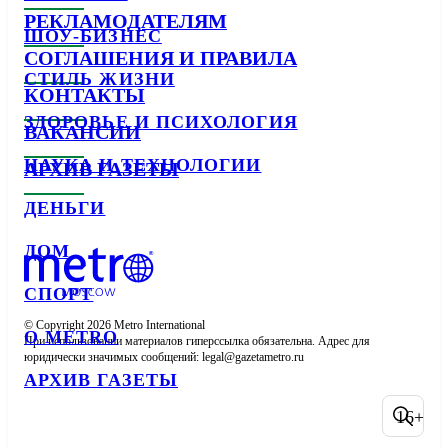
РЕКЛАМОДАТЕЛЯМ
ШОУ-БИЗНЕС
СОГЛАШЕНИЯ И ПРАВИЛА
СТИЛЬ ЖИЗНИ
КОНТАКТЫ
ЗДОРОВЬЕ И ПСИХОЛОГИЯ
ВАКАНСИИ
НАУКА И ТЕХНОЛОГИИ
АРХИВ ГАЗЕТЫ
ДЕНЬГИ
ДОМ
СПОРТ
© Copyright 2026 Metro International

О METRO
При использовании материалов гиперссылка обязательна. Адрес для 
юридически значимых сообщений: 
АРХИВ ГАЗЕТЫ
16+