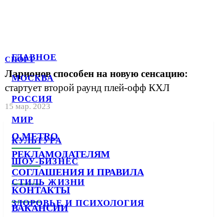
ГЛАВНОЕ
СПОРТ
Ларионов способен на новую сенсацию:
МОСКВА
стартует второй раунд плей-офф КХЛ
РОССИЯ
15 мар. 2023
МИР
О METRO
КУЛЬТУРА
РЕКЛАМОДАТЕЛЯМ
ШОУ-БИЗНЕС
СОГЛАШЕНИЯ И ПРАВИЛА
СТИЛЬ ЖИЗНИ
КОНТАКТЫ
ЗДОРОВЬЕ И ПСИХОЛОГИЯ
ВАКАНСИИ