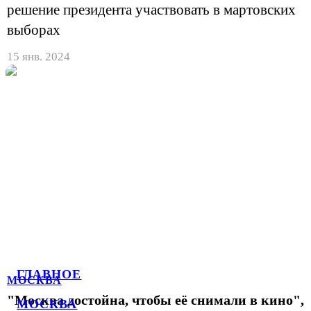
решение президента участвовать в мартовских
выборах
15 янв. 2024
ГЛАВНОЕ
МОСКВА
"Москва достойна, чтобы её снимали в кино",
МОСКВА