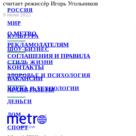
считает режиссёр Игорь Угольников
РОССИЯ
9 июня 2022
МИР
О METRO
КУЛЬТУРА
РЕКЛАМОДАТЕЛЯМ
ШОУ-БИЗНЕС
СОГЛАШЕНИЯ И ПРАВИЛА
СТИЛЬ ЖИЗНИ
КОНТАКТЫ
ЗДОРОВЬЕ И ПСИХОЛОГИЯ
ВАКАНСИИ
НАУКА И ТЕХНОЛОГИИ
АРХИВ ГАЗЕТЫ
ДЕНЬГИ
ДОМ
СПОРТ