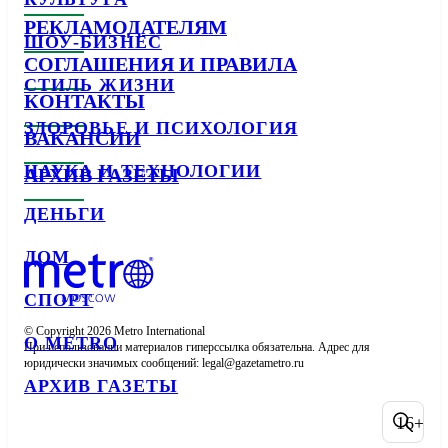
РЕКЛАМОДАТЕЛЯМ
ШОУ-БИЗНЕС
СОГЛАШЕНИЯ И ПРАВИЛА
СТИЛЬ ЖИЗНИ
КОНТАКТЫ
ЗДОРОВЬЕ И ПСИХОЛОГИЯ
ВАКАНСИИ
НАУКА И ТЕХНОЛОГИИ
АРХИВ ГАЗЕТЫ
ДЕНЬГИ
ДОМ
СПОРТ
© Copyright 2026 Metro International

О METRO
При использовании материалов гиперссылка обязательна. Адрес для 
юридически значимых сообщений: 
АРХИВ ГАЗЕТЫ
16+