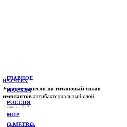
ГЛАВНОЕ
НАУЧТЕХ
Учёные нанесли на титановый сплав
МОСКВА
имплантов
антибактериальный слой
РОССИЯ
13 мар. 2023
МИР
О METRO
КУЛЬТУРА