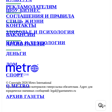
РЕКЛАМОДАТЕЛЯМ
ШОУ-БИЗНЕС
СОГЛАШЕНИЯ И ПРАВИЛА
СТИЛЬ ЖИЗНИ
КОНТАКТЫ
ЗДОРОВЬЕ И ПСИХОЛОГИЯ
ВАКАНСИИ
НАУКА И ТЕХНОЛОГИИ
АРХИВ ГАЗЕТЫ
ДЕНЬГИ
ДОМ
СПОРТ
© Copyright 2026 Metro International

О METRO
При использовании материалов гиперссылка обязательна. Адрес для 
юридически значимых сообщений: 
АРХИВ ГАЗЕТЫ
16+