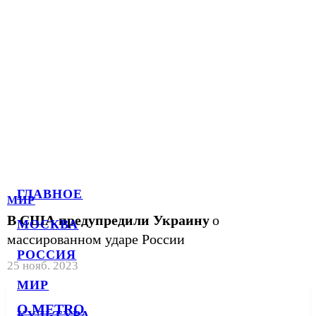
ГЛАВНОЕ
МИР
В США предупредили Украину
о
МОСКВА
массированном ударе России
РОССИЯ
25 нояб. 2023
МИР
О METRO
КУЛЬТУРА