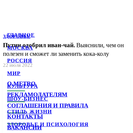
ГЛАВНОЕ
ЗДОРОВЬЕ
Путин одобрил иван-чай.
Выяснили, чем он
МОСКВА
полезен и сможет ли заменить кока-колу
РОССИЯ
22 июля 2022
МИР
О METRO
КУЛЬТУРА
РЕКЛАМОДАТЕЛЯМ
ШОУ-БИЗНЕС
СОГЛАШЕНИЯ И ПРАВИЛА
СТИЛЬ ЖИЗНИ
КОНТАКТЫ
ЗДОРОВЬЕ И ПСИХОЛОГИЯ
ВАКАНСИИ