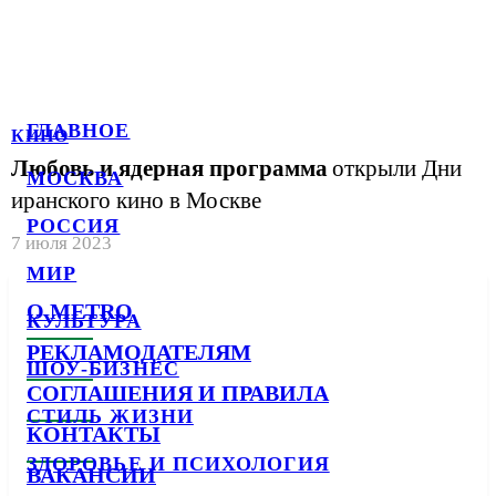
ГЛАВНОЕ
КИНО
Любовь и ядерная программа
открыли Дни
МОСКВА
иранского кино в Москве
РОССИЯ
7 июля 2023
МИР
О METRO
КУЛЬТУРА
РЕКЛАМОДАТЕЛЯМ
ШОУ-БИЗНЕС
СОГЛАШЕНИЯ И ПРАВИЛА
СТИЛЬ ЖИЗНИ
КОНТАКТЫ
ЗДОРОВЬЕ И ПСИХОЛОГИЯ
ВАКАНСИИ