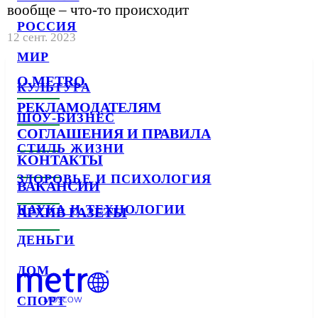
вообще – что-то происходит
РОССИЯ
12 сент. 2023
МИР
О METRO
КУЛЬТУРА
РЕКЛАМОДАТЕЛЯМ
ШОУ-БИЗНЕС
СОГЛАШЕНИЯ И ПРАВИЛА
СТИЛЬ ЖИЗНИ
КОНТАКТЫ
ЗДОРОВЬЕ И ПСИХОЛОГИЯ
ВАКАНСИИ
НАУКА И ТЕХНОЛОГИИ
АРХИВ ГАЗЕТЫ
ДЕНЬГИ
ДОМ
СПОРТ