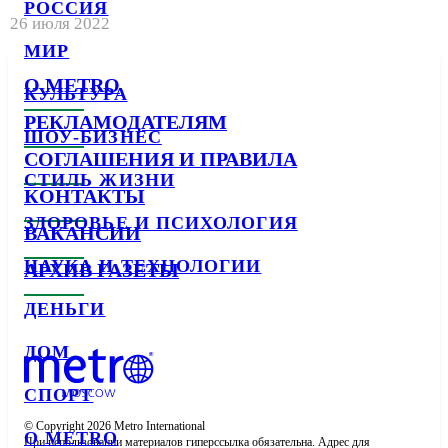
РОССИЯ
26 июля 2022
МИР
О METRO
КУЛЬТУРА
РЕКЛАМОДАТЕЛЯМ
ШОУ-БИЗНЕС
СОГЛАШЕНИЯ И ПРАВИЛА
СТИЛЬ ЖИЗНИ
КОНТАКТЫ
ЗДОРОВЬЕ И ПСИХОЛОГИЯ
ВАКАНСИИ
НАУКА И ТЕХНОЛОГИИ
АРХИВ ГАЗЕТЫ
ДЕНЬГИ
ДОМ
СПОРТ
© Copyright 2026 Metro International

О METRO
При использовании материалов гиперссылка обязательна. Адрес для 