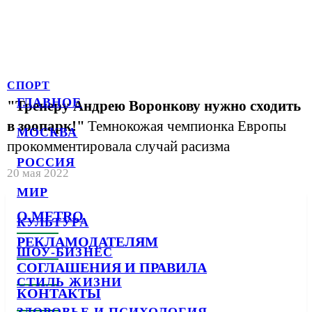
СПОРТ
ГЛАВНОЕ
"Тренеру Андрею Воронкову нужно сходить
в зоопарк!"
Темнокожая чемпионка Европы
МОСКВА
прокомментировала случай расизма
РОССИЯ
20 мая 2022
МИР
О METRO
КУЛЬТУРА
РЕКЛАМОДАТЕЛЯМ
ШОУ-БИЗНЕС
СОГЛАШЕНИЯ И ПРАВИЛА
СТИЛЬ ЖИЗНИ
КОНТАКТЫ