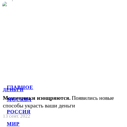
ГЛАВНОЕ
ДЕНЬГИ
Мошенники изощряются.
Появились новые
МОСКВА
способы украсть ваши деньги
РОССИЯ
13 сент. 2022
МИР