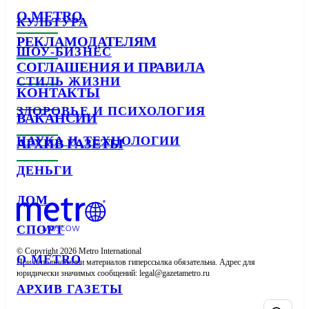
О METRO
КУЛЬТУРА
РЕКЛАМОДАТЕЛЯМ
ШОУ-БИЗНЕС
СОГЛАШЕНИЯ И ПРАВИЛА
СТИЛЬ ЖИЗНИ
КОНТАКТЫ
ЗДОРОВЬЕ И ПСИХОЛОГИЯ
ВАКАНСИИ
НАУКА И ТЕХНОЛОГИИ
АРХИВ ГАЗЕТЫ
ДЕНЬГИ
ДОМ
СПОРТ
© Copyright 2026 Metro International

О METRO
При использовании материалов гиперссылка обязательна. Адрес для 
юридически значимых сообщений: 
АРХИВ ГАЗЕТЫ