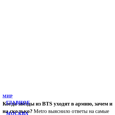
МИР
ГЛАВНОЕ
Когда звёзды из BTS уходят в армию, зачем и
на сколько?
Metro выяснило ответы на самые
МОСКВА