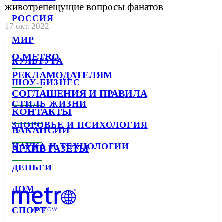
животрепещущие вопросы фанатов
РОССИЯ
17 окт. 2022
МИР
О METRO
КУЛЬТУРА
РЕКЛАМОДАТЕЛЯМ
ШОУ-БИЗНЕС
СОГЛАШЕНИЯ И ПРАВИЛА
СТИЛЬ ЖИЗНИ
КОНТАКТЫ
ЗДОРОВЬЕ И ПСИХОЛОГИЯ
ВАКАНСИИ
НАУКА И ТЕХНОЛОГИИ
АРХИВ ГАЗЕТЫ
ДЕНЬГИ
ДОМ
СПОРТ