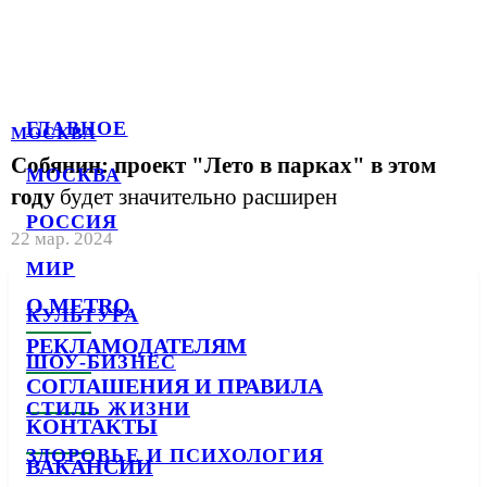
ГЛАВНОЕ
МОСКВА
Собянин: проект "Лето в парках" в этом
МОСКВА
году
будет значительно расширен
РОССИЯ
22 мар. 2024
МИР
О METRO
КУЛЬТУРА
РЕКЛАМОДАТЕЛЯМ
ШОУ-БИЗНЕС
СОГЛАШЕНИЯ И ПРАВИЛА
СТИЛЬ ЖИЗНИ
КОНТАКТЫ
ЗДОРОВЬЕ И ПСИХОЛОГИЯ
ВАКАНСИИ