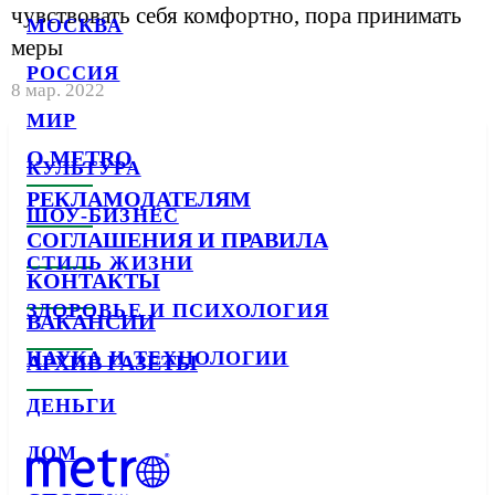
чувствовать себя комфортно, пора принимать
МОСКВА
меры
РОССИЯ
8 мар. 2022
МИР
О METRO
КУЛЬТУРА
РЕКЛАМОДАТЕЛЯМ
ШОУ-БИЗНЕС
СОГЛАШЕНИЯ И ПРАВИЛА
СТИЛЬ ЖИЗНИ
КОНТАКТЫ
ЗДОРОВЬЕ И ПСИХОЛОГИЯ
ВАКАНСИИ
НАУКА И ТЕХНОЛОГИИ
АРХИВ ГАЗЕТЫ
ДЕНЬГИ
ДОМ