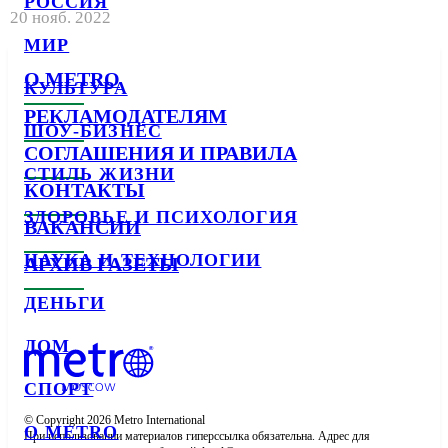
РОССИЯ
20 нояб. 2022
МИР
О METRO
КУЛЬТУРА
РЕКЛАМОДАТЕЛЯМ
ШОУ-БИЗНЕС
СОГЛАШЕНИЯ И ПРАВИЛА
СТИЛЬ ЖИЗНИ
КОНТАКТЫ
ЗДОРОВЬЕ И ПСИХОЛОГИЯ
ВАКАНСИИ
НАУКА И ТЕХНОЛОГИИ
АРХИВ ГАЗЕТЫ
ДЕНЬГИ
ДОМ
СПОРТ
© Copyright 2026 Metro International

О METRO
При использовании материалов гиперссылка обязательна. Адрес для 